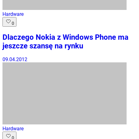
Hardware
0
Dlaczego Nokia z Windows Phone ma
jeszcze szansę na rynku
09.04.2012
Hardware
0