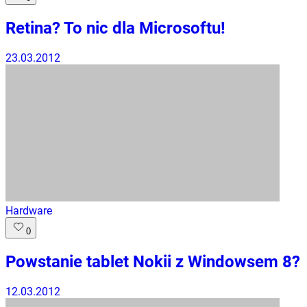
Retina? To nic dla Microsoftu!
23.03.2012
Hardware
0
Powstanie tablet Nokii z Windowsem 8?
12.03.2012