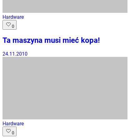
Hardware
0
Ta maszyna musi mieć kopa!
24.11.2010
Hardware
0