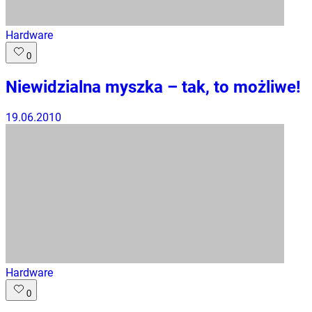
Hardware
0
Niewidzialna myszka – tak, to możliwe!
19.06.2010
Hardware
0