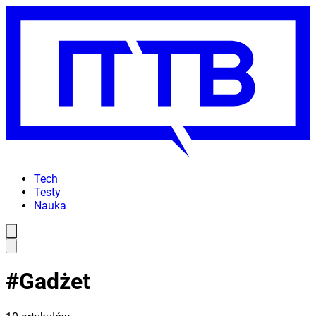
Tech
Testy
Nauka
#
Gadżet